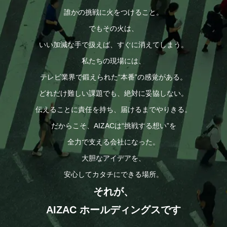
誰かの挑戦に火をつけること。
でもその火は、
いい加減な手で扱えば、すぐに消えてしまう。
私たちの現場には、
テレビ業界で鍛えられた“本番”の感覚がある。
どれだけ難しい課題でも、絶対に妥協しない。
伝えることに責任を持ち、届けるまでやりきる。
だからこそ、AIZACは“挑戦する想い”を
全力で支える会社になった。
大胆なアイデアを、
安心してカタチにできる場所。
それが、
AIZAC ホールディングスです