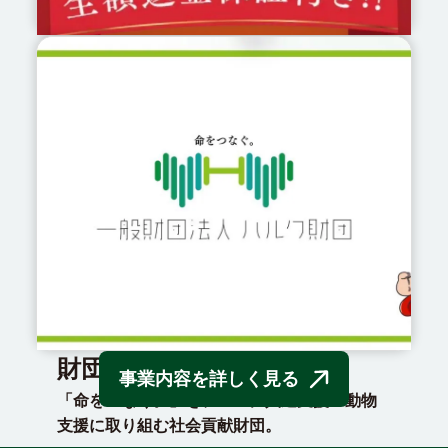
ギョーレツ
飲食店特化型PRサービス。
飲食店・飲食系企業をSNSで席待ち行列へ。
グルメ系クリエイターとのマッチングで話題
と集客を一気に加速。
財団運営
事業内容を詳しく見る
「命をつなぐ。」をテーマに人道支援・動物
支援に取り組む社会貢献財団。